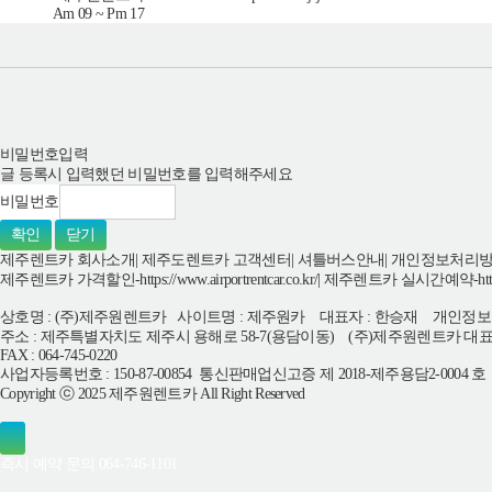
Am 09 ~ Pm 17
비밀번호입력
글 등록시 입력했던 비밀번호를 입력해주세요
비밀번호
확인
닫기
제주렌트카 회사소개
|
제주도렌트카 고객센터
|
셔틀버스안내
|
개인정보처리
제주렌트카 가격할인-https://www.airportrentcar.co.kr/
|
제주렌트카 실시간예약-https://ww
상호명 : (주)제주원렌트카 사이트명 : 제주원카 대표자 : 한승재 개인정보
주소 : 제주특별자치도 제주시 용해로 58-7(용담이동) (주)제주원렌트카 대표전화 : 
FAX : 064-745-0220
사업자등록번호 : 150-87-00854 통신판매업신고증 제 2018-제주용담2-0004 
Copyright ⓒ 2025 제주원렌트카 All Right Reserved
즉시 예약 문의
064-746-1101