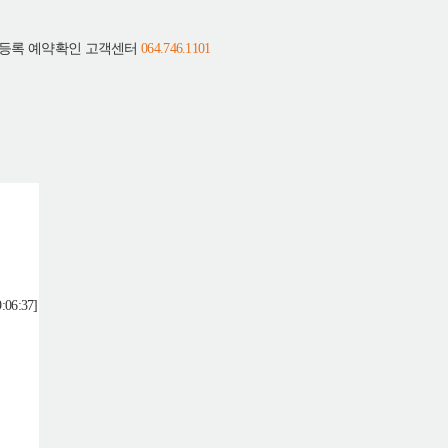
등록
예약확인
고객센터
064.746.1101
호
6:37]