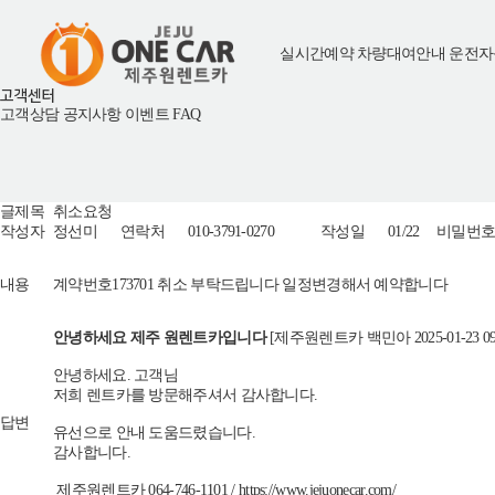
실시간예약
차량대여안내
운전자
고객센터
고객상담
공지사항
이벤트
FAQ
글제목
취소요청
작성자
정선미
연락처
010-3791-0270
작성일
01/22
비밀번
내용
계약번호173701 취소 부탁드립니다 일정변경해서 예약합니다
안녕하세요 제주 원렌트카입니다
[제주원렌트카 백민아 2025-01-23 09:0
안녕하세요. 고객님
저희 렌트카를 방문해주셔서 감사합니다.
답변
유선으로 안내 도움드렸습니다.
감사합니다.
제주원렌트카 064-746-1101 / https://www.jejuonecar.com/