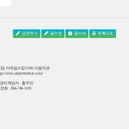
답변추가
글수정
글삭제
목록으로
방침
|
이메일수집거부
|
이용약관
w.airportrentcar.co.kr/
관리책임자 : 홍주진
064-746-1101
호