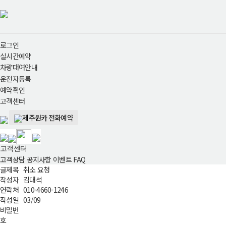
로그인
실시간예약
차량대여안내
운전자등록
예약확인
고객센터
제주원카 전화예약
고객센터
고객상담
공지사항
이벤트
FAQ
글제목
취소 요청
작성자
김대석
연락처
010-4660-1246
작성일
03/09
비밀번
호