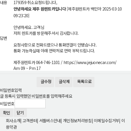
내용
179359 취소요청드립니다,
안녕하세요 제주 원렌트카입니다
[제주원렌트카 백민아 2025-03-10
09:23:20]
안녕하세요. 고객님
저희 렌트카를 방문해주셔서 감사합니다.
답변
요청사항으로 전화드렸으나 통화연결이 안됐습니다.
통화 가능하실때 아래 연락처로 연락 부탁드립니다.
제주원렌트카 064-746-1101 / https://www.jejuonecar.com/
Am 09 ~ Pm 17
글수정
글삭제
목록으로
비밀번호입력
글 등록시 입력했던 비밀번호를 입력해주세요
비밀번호
확인
닫기
회사소개
|
고객센터
|
셔틀버스안내
|
개인정보처리방침
|
이메일수집거부
|
이
용약관