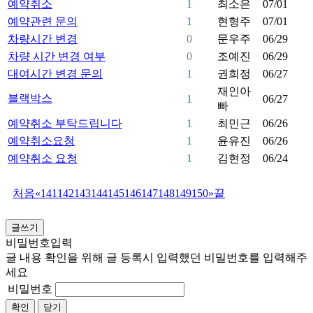
예약취소
1
최소은
07/01
예약관련 문의
1
현형주
07/01
차량시간 변경
0
문우주
06/29
차량 시간 변경 여부
0
조예진
06/29
대여시간 변경 문의
1
권희정
06/27
재인아
블랙박스
1
06/27
빠
예약취소 부탁드립니다
1
최민근
06/26
예약취소요청
1
윤유진
06/26
예약취소 요청
1
김현정
06/24
처음
«
141
142
143
144
145
146
147
148
149
150
»
끝
글쓰기
비밀번호입력
글 내용 확인을 위해 글 등록시 입력했던 비밀번호를 입력해주
세요
비밀번호
확인
닫기