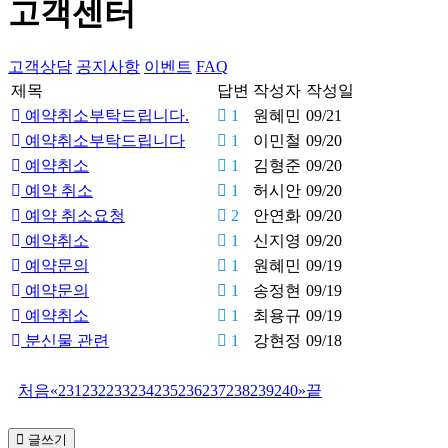
고객센터
고객상담
공지사항
이벤트
FAQ
제목
답변
작성자
작성일
예약취소부탁드립니다.
1
원혜민
09/21
예약취소부탁드립니다
1
이민철
09/20
예약취소
1
김형준
09/20
예약 취소
1
허시안
09/20
예약 취소요청
2
안연화
09/20
예약취소
1
신지영
09/20
예약문의
1
원혜민
09/19
예약문의
1
송정현
09/19
예약취소
1
최용규
09/19
분신물 관련
1
강현정
09/18
처음
«
231
232
233
234
235
236
237
238
239
240
»
끝
글쓰기