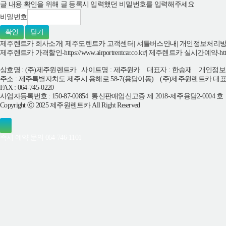
글 내용 확인을 위해 글 등록시 입력했던 비밀번호를 입력해주세요
비밀번호
확인
닫기
제주렌트카 회사소개
|
제주도렌트카 고객센터
|
셔틀버스안내
|
개인정보처리
제주렌트카 가격할인-https://www.airportrentcar.co.kr/
|
제주렌트카 실시간예약-https://ww
상호명 : (주)제주원렌트카 사이트명 : 제주원카 대표자 : 한승재 개인정보
주소 : 제주특별자치도 제주시 용해로 58-7(용담이동) (주)제주원렌트카 대표전화 : 
FAX : 064-745-0220
사업자등록번호 : 150-87-00854 통신판매업신고증 제 2018-제주용담2-0004 
Copyright ⓒ 2025 제주원렌트카 All Right Reserved
즉시 예약 문의
064-746-1101