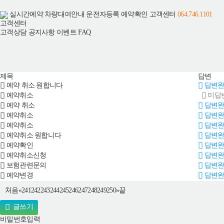
실시간예약
차량대여안내
운전자등록
예약확인
고객센터
064.746.1101
고객센터
고객상담
공지사항
이벤트
FAQ
제목
답변
예약 취소 원합니다
답변완
예약취소
미답
예약 취소
답변완
예약취소
답변완
예약취소
답변완
예약취소 원합니다
답변완
예약확인
답변완
예약취소신청
답변완
보험관련문의
답변완
예약변경
답변완
241
242
243
244
245
246
247
248
249
250
처음
끝
«
»
글쓰기
비밀번호입력