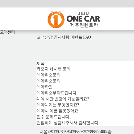
고객센터
고객상담
공지사항
이벤트
FAQ
제목
유모차,카시트 문의
예약취소문의
예약취소문의
예약확인
예약취소부탁드립니다
대여 시간 변경이 가능할까요?
예약대기는 무엇인지요?
예약시 이름 잘못썼어요
인수 문의드립니다;;
친절하게 상담해주셔서 감사합니다.
391
392
393
394
395
396
397
398
399
400
처음
끝
«
»