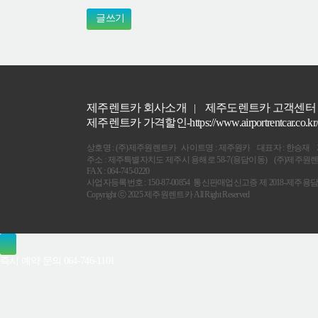
글쓰기
제주렌트카 회사소개
제주도렌트카 고객센터
|
제주렌트카 가격할인-https://www.airportrentcar.co.kr
상호명 : (주)제주원렌트카 사이트명 : 제주원카 대표자 : 한승재
주소 : 제주특별자치도 제주시 용해로 58-7(용담이동) (주)제주원렌트카 
FAX : 064-745-0220
사업자등록번호 : 150-87-00854 통신판매업신고증 제 2018-제주용담2
Copyright ⓒ 2025 제주원렌트카 All Right Reserved
즉시 예약 문의
064-746-1101