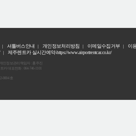
셔틀버스안내
개인정보처리방침
이메일수집거부
이
|
|
|
|
/
제주렌트카 실시간예약-https://www.airportrentcar.co.kr/
|
 개인정보관리책임자 : 홍주진
대표전화 : 064-746-1101
-0004 호