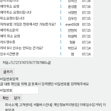
1
문의드립니다
강희선
07/16
1
예약취소 요청
윤성훈
07/16
1
예약취소 요청드립니다
서정현
07/15
1
취소요청드립니다
김우진
07/15
1
자차보험 가입은 현장에서만 가능한가요?
ever0928
07/15
1
예약취소문의
안현희
07/15
1
예약 취소 요청
최원혁
07/15
1
카드영수증
정훈
07/14
1
저녁 8시 인수는 안되는 건가요?
박민규
07/14
1
인수시간변경
염
07/14
처음
71
72
73
74
75
76
77
78
79
80
끝
«
»
글쓰기
비밀번호입력
글 내용 확인을 위해 글 등록시 입력했던 비밀번호를 입력해주세요
비밀번호
확인
닫기
회사소개
|
고객센터
|
셔틀버스안내
|
개인정보처리방침
|
이메일수집거부
|
이
용약관