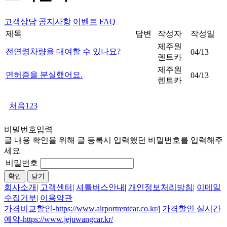
고객상담
공지사항
이벤트
FAQ
제목
답변
작성자
작성일
제주원
전연령차량을 대여할 수 있나요?
04/13
렌트카
제주원
면허증을 분실했어요.
04/13
렌트카
처음
1
2
3
비밀번호입력
글 내용 확인을 위해 글 등록시 입력했던 비밀번호를 입력해주
세요
비밀번호
확인
닫기
회사소개
|
고객센터
|
셔틀버스안내
|
개인정보처리방침
|
이메일
수집거부
|
이용약관
가격비교할인-https://www.airportrentcar.co.kr/
|
가격할인 실시간
예약-https://www.jejuwangcar.kr/