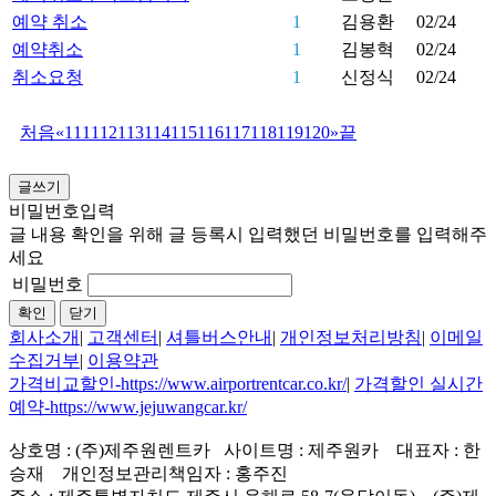
예약 취소
1
김용환
02/24
예약취소
1
김봉혁
02/24
취소요청
1
신정식
02/24
처음
«
111
112
113
114
115
116
117
118
119
120
»
끝
글쓰기
비밀번호입력
글 내용 확인을 위해 글 등록시 입력했던 비밀번호를 입력해주
세요
비밀번호
확인
닫기
회사소개
|
고객센터
|
셔틀버스안내
|
개인정보처리방침
|
이메일
수집거부
|
이용약관
가격비교할인-https://www.airportrentcar.co.kr/
|
가격할인 실시간
예약-https://www.jejuwangcar.kr/
상호명 : (주)제주원렌트카 사이트명 : 제주원카 대표자 : 한
승재 개인정보관리책임자 : 홍주진